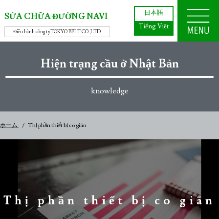
日本語
SỬA CHỮA ĐƯỜNG NAVI
Tiếng Việt
Điều hành công ty
TOKYO BELT CO.,LTD
Hiện trạng cầu ở Nhật Bản
knowledge
ホーム
Thị phần thiết bị co giãn
Thị phần thiết bị co giãn