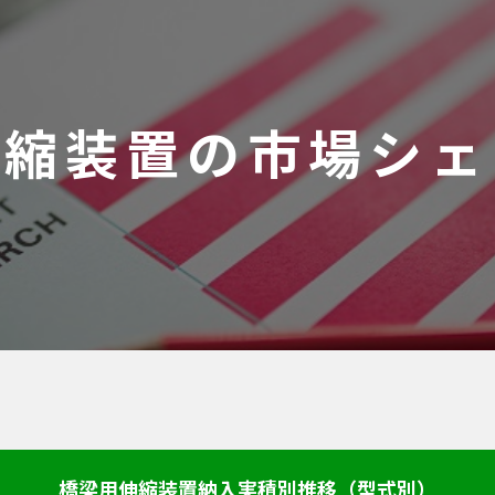
伸縮装置の市場シェ
橋梁用伸縮装置納入実積別推移（型式別）