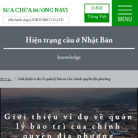
日本語
SỬA CHỮA ĐƯỜNG NAVI
Tiếng Việt
Điều hành công ty
TOKYO BELT CO.,LTD
Hiện trạng cầu ở Nhật Bản
knowledge
ホーム
Giới thiệu ví dụ về quản lý bảo trì của chính quyền địa phương
Giới thiệu ví dụ về quản
lý bảo trì của chính
quyền địa phương