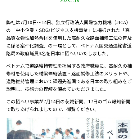
2023.7.18
弊社は7月10日～14日、独立行政法人国際協力機構（JICA）
の「中小企業・SDGsビジネス支援事業」に採択された「高
品質な弾性加熱合材を使用した高耐久な路面補修工法の普及
に係る案件化調査」の一環として、ベトナム国交通運輸省道
路局の政府職員3名を日本に招へいいたしました。
ベトナムで道路維持管理を担当する政府職員に、高耐久の補
修材を使用した橋梁伸縮装置・路面補修工法のメリットや、
道路維持管理において課題先進国である日本の取り組みをご
説明し、技術力の理解を深めていただきました。
この招へい事業が7月14日の茨城新聞、17日のゴム報知新聞
で取りあげられましたので、御覧ください。