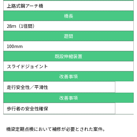
上路式鋼アーチ橋
橋長
28ｍ（1径間）
遊間
100mm
既設伸縮装置
スライドジョイント
改善事項
走行安全性／平滑性
改善事項
歩行者の安全性確保
橋梁定期点検において補修が必要とされた案件。