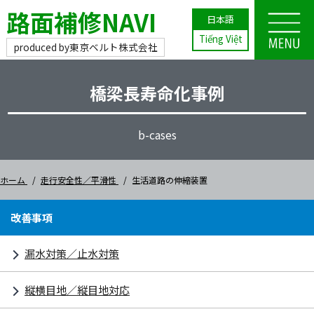
路面補修NAVI
日本語
Tiếng Việt
produced by
東京ベルト株式会社
橋梁長寿命化事例
b-cases
ホーム
走行安全性／平滑性
生活道路の伸縮装置
改善事項
漏水対策／止水対策
縦横目地／縦目地対応